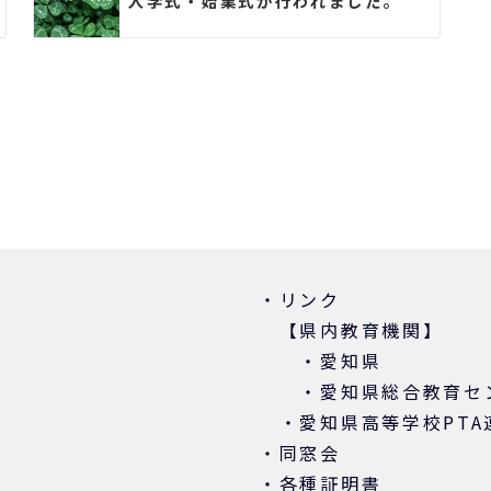
入学式・始業式が行われました。
・リンク
【県内教育機関】
・
愛知県
・
愛知県総合教育セ
・
愛知県高等学校PTA
・
同窓会
・
各種証明書