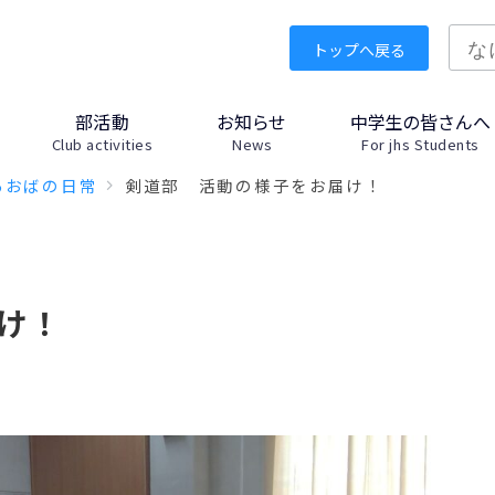
検
トップへ戻る
索
部活動
お知らせ
中学生の皆さんへ
Club activities
News
For jhs Students
あおばの日常
剣道部 活動の様子をお届け！
け！