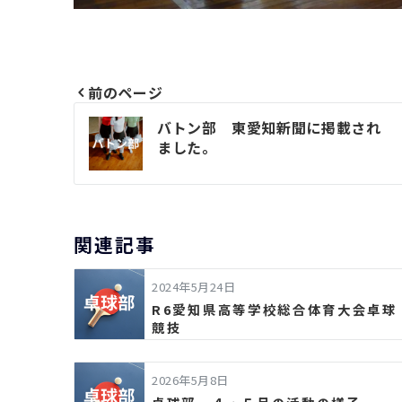
前のページ
投
バトン部 東愛知新聞に掲載され
ました。
稿
ナ
ビ
関連記事
ゲ
2024年5月24日
ー
R6愛知県高等学校総合体育大会卓球
競技
シ
2026年5月8日
ョ